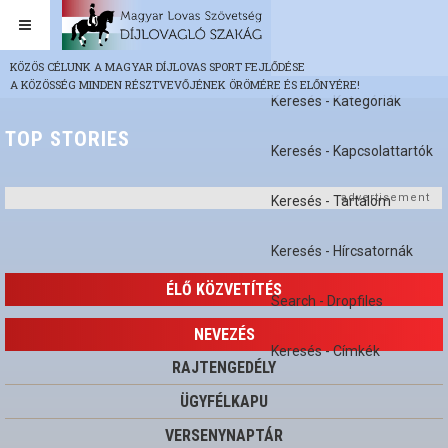
KÖZÖS CÉLUNK A MAGYAR DÍJLOVAS SPORT FEJLŐDÉSE
A KÖZÖSSÉG MINDEN RÉSZTVEVŐJÉNEK ÖRÖMÉRE ÉS ELŐNYÉRE!
Keresés - Kategóriák
TOP STORIES
Keresés - Kapcsolattartók
advertisement
Keresés - Tartalom
Keresés - Hírcsatornák
ÉLŐ KÖZVETÍTÉS
Search - Dropfiles
NEVEZÉS
Keresés - Címkék
RAJTENGEDÉLY
ÜGYFÉLKAPU
VERSENYNAPTÁR