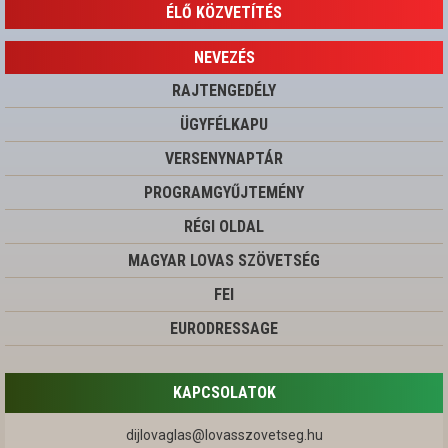
ÉLŐ KÖZVETÍTÉS
NEVEZÉS
RAJTENGEDÉLY
ÜGYFÉLKAPU
VERSENYNAPTÁR
PROGRAMGYŰJTEMÉNY
RÉGI OLDAL
MAGYAR LOVAS SZÖVETSÉG
FEI
EURODRESSAGE
KAPCSOLATOK
dijlovaglas@lovasszovetseg.hu