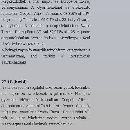
Megkezdődtek a mai napon az Európa-bajnokság
versenyszámai. A Gyermekeknél az előkészítő
feladatban Csepeli Alíz - Jelissimo 68.816%-al a 17.
helyről, míg Tóth Lilien 65.911%-al a 23. helyről várja
a folytatást. A póniknál a csapatfeladatban Szabó
Tímea - Dating Point AT- val 62.971%-al a 25. A junior
csapatfeladatban Czérna Borbála - Mezőhegyes Real
Black-kel 67.424%-al a 17.
A holnapi napon folytatódik mindhárom kategóriában a
versenyszám, ahol további 4 lovasunknak
szurkolhatunk!
07.23. (kedd)
Az állatorvosi vizsgálatot sikeresen vették lovaink a
mai napon és az edzések is jól mentek. Holnap a
gyermek előkészítő feladatban Csepeli Alíz -
Jelissimonak, valamint Tóth Lilien - Renoir párosnak,
míg a póni csapatban Szabó Tímea - Dating Point AT-
nak, a junior feladatban pedig Czérna Borbála -
Mezőhegyes Real Blacknek szurkolhatunk!