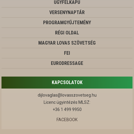
ÜGYFÉLKAPU
VERSENYNAPTÁR
PROGRAMGYŰJTEMÉNY
RÉGI OLDAL
MAGYAR LOVAS SZÖVETSÉG
FEI
EURODRESSAGE
KAPCSOLATOK
dijlovaglas@lovasszovetseg.hu
Licenc ügyintézés MLSZ:
+36 1 499 9950
FACEBOOK