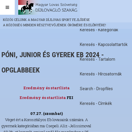
KÖZÖS CÉLUNK A MAGYAR DÍJLOVAS SPORT FEJLŐDÉSE
A KÖZÖSSÉG MINDEN RÉSZTVEVŐJÉNEK ÖRÖMÉRE ÉS ELŐNYÉRE!
Keresés - Kategóriák
Keresés - Kapcsolattartók
PÓNI, JUNIOR ÉS GYEREK EB 2024 -
Keresés - Tartalom
OPGLABBEEK
Keresés - Hírcsatornák
Eredmény és startlista
Search - Dropfiles
Eredmény és startlista
FEI
Keresés - Címkék
07.27. (szombat)
Véget ért a Korosztályos Eb lovasaink számára. A
gyermek kategóriában ma Csepeli Alíz -Jelissimoval