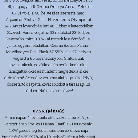
68.3%-ot lovagolt, amivel az 51 fős mezőnyben a 35.
lett, míg ugyanitt Czérna Orsolya Anna - Felix-el
67.317%-al a 40. helyezést szerezte meg.
A póniban Plutzer Zita - Haverstein’s Olympic-al
64.784%ot lovagolt és lett 46. Ebben a kategóriában
Szeivolt Hanna végül az 53 indulóból 23. lett, és
kevesebb, mint 0.8 % - al maradt le a döntőről. A
junior egyéni feladatban Czérna Borbála Panna -
Mezőhegyes Real Black 67.559%-al a 27. helyen
végzett a 66 fős mezőnyből. Gratulálunk
lovasainknak, edzőiknek és szüleiknek, akik
támogatták őket és mindent megtettek a siker
érdekében! Az egész verseny alatt egy jókedélyű,
összetartó csapattá kovácsolódott a társaság. Ez
példaértékű a jövőre nézve!
07.26. (péntek)
A mai napon 4 lovasunknak szurkolhattunk. A póni
kategóriában Szeivolt Hanna Titanilla - Herzkoenig
NRW páros meg tudta ismételni az előző napi
bravúrját és 69,297%-al a 10. helyről várja a folytatást