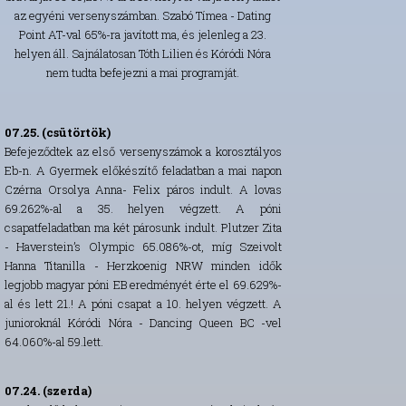
az egyéni versenyszámban. Szabó Tímea - Dating
Point AT-val 65%-ra javított ma, és jelenleg a 23.
helyen áll. Sajnálatosan Tóth Lilien és Kóródi Nóra
nem tudta befejezni a mai programját.
07.25. (csütörtök)
Befejeződtek az első versenyszámok a korosztályos
Eb-n. A Gyermek előkészítő feladatban a mai napon
Czérna Orsolya Anna- Felix páros indult. A lovas
69.262%-al a 35. helyen végzett. A póni
csapatfeladatban ma két párosunk indult. Plutzer Zita
- Haverstein’s Olympic 65.086%-ot, míg Szeivolt
Hanna Titanilla - Herzkoenig NRW minden idők
legjobb magyar póni EB eredményét érte el 69.629%-
al és lett 21.! A póni csapat a 10. helyen végzett. A
junioroknál Kóródi Nóra - Dancing Queen BC -vel
64.060%-al 59.lett.
07.24. (szerda)