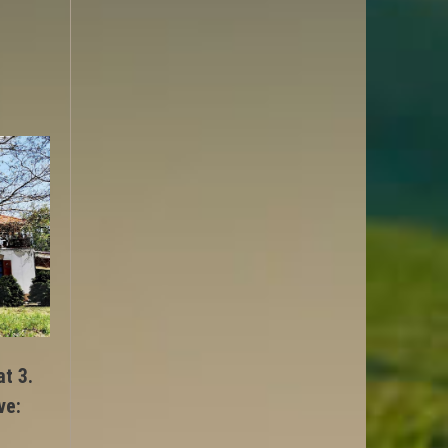
t 3.
ve: