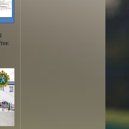
g
ítve: