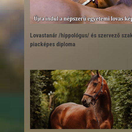
Lovastanár /hippológus/ és szervező sza
piacképes diploma