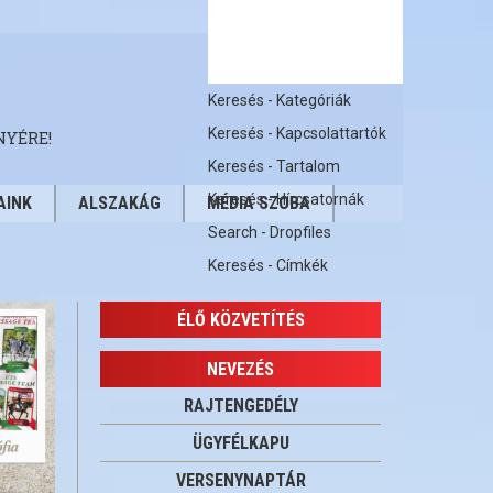
Keresés - Kategóriák
Keresés - Kapcsolattartók
NYÉRE!
Keresés - Tartalom
Keresés - Hírcsatornák
AINK
ALSZAKÁG
MÉDIA SZOBA
Search - Dropfiles
Keresés - Címkék
ÉLŐ KÖZVETÍTÉS
NEVEZÉS
RAJTENGEDÉLY
ÜGYFÉLKAPU
VERSENYNAPTÁR