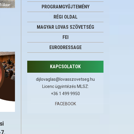
PROGRAMGYŰJTEMÉNY
RÉGI OLDAL
MAGYAR LOVAS SZÖVETSÉG
FEI
EURODRESSAGE
KAPCSOLATOK
dijlovaglas@lovasszovetseg.hu
Licenc ügyintézés MLSZ:
+36 1 499 9950
FACEBOOK
si
-7.