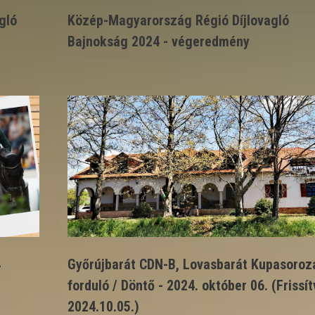
gló
Közép-Magyarország Régió Díjlovagló
Bajnokság 2024 - végeredmény
4
Győrújbarát CDN-B, Lovasbarát Kupasoroza
forduló / Döntő - 2024. október 06. (Frissít
2024.10.05.)