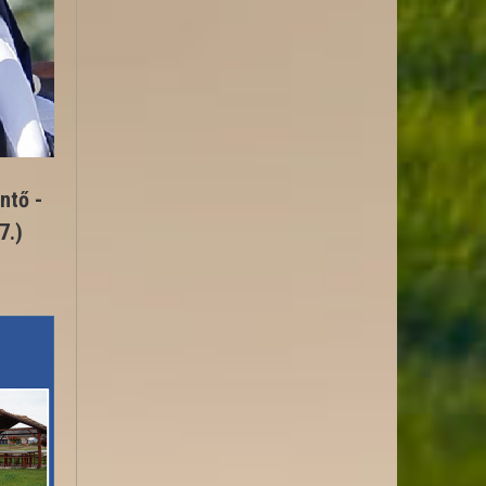
ntő -
7.)