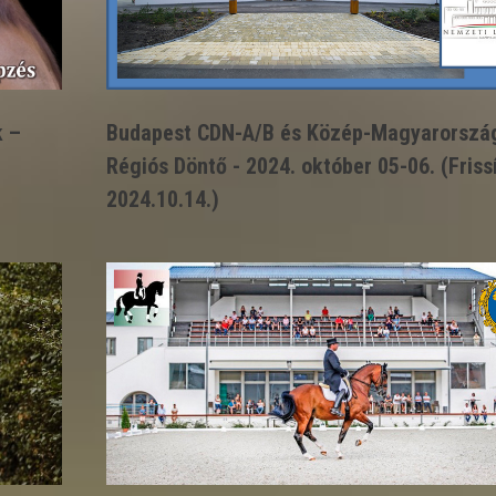
k –
Budapest CDN-A/B és Közép-Magyarorszá
Régiós Döntő - 2024. október 05-06. (Friss
2024.10.14.)