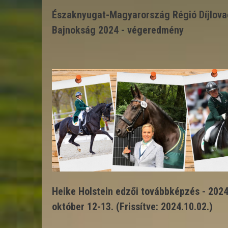
Északnyugat-Magyarország Régió Díjlova
Bajnokság 2024 - végeredmény
Heike Holstein edzői továbbképzés - 202
október 12-13. (Frissítve: 2024.10.02.)