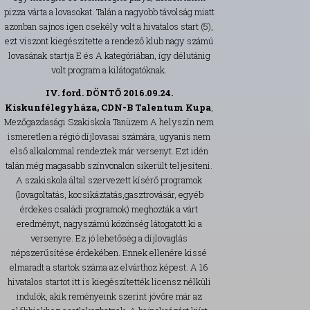
pizza várta a lovasokat. Talán a nagyobb távolság miatt
azonban sajnos igen csekély volt a hivatalos start (5),
ezt viszont kiegészítette a rendező klub nagy számú
lovasának startja E és A kategóriában, így délutánig
volt program a kilátogatóknak.
IV. ford. DÖNTŐ 2016.09.24.
Kiskunfélegyháza, CDN-B Talentum Kupa
,
Mezőgazdasági Szakiskola Tanüzem A helyszín nem
ismeretlen a régió díjlovasai számára, ugyanis nem
első alkalommal rendeztek már versenyt. Ezt idén
talán még magasabb színvonalon sikerült teljesíteni.
A szakiskola által szervezett kísérő programok
(lovagoltatás, kocsikáztatás,gasztrovásár, egyéb
érdekes családi programok) meghozták a várt
eredményt, nagyszámú közönség látogatott ki a
versenyre. Ez jó lehetőség a díjlovaglás
népszerűsítése érdekében. Ennek ellenére kissé
elmaradt a startok száma az elvárthoz képest. A 16
hivatalos startot itt is kiegészítették licensz nélküli
indulók, akik reményeink szerint jövőre már az