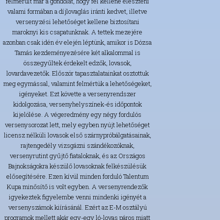
felmerült már a gondolat, hogy fel kellene éleszteni
valami formában a díjlovaglás iránti kedvet, illetve
versenyzési lehetőséget kellene biztosítani
maroknyi kis csapatunknak. A tettek mezejére
azonban csak idén év elején léptünk, amikor is Dózsa
Tamás kezdeményezésére két alkalommal is
összegyűltek érdekelt edzők, lovasok,
lovardavezetők. Először tapasztalatainkat osztottuk
meg egymással, valamint felmértük a lehetőségeket,
igényeket. Ezt követte a versenyrendszer
kidolgozása, versenyhelyszínek-és időpontok
kijelölése. A végeredmény egy négy fordulós
versenysorozat lett, mely egyben nyújt lehetőséget
licensz nélküli lovasok első szárnypróbálgatásainak,
rajtengedély vizsgázni szándékozóknak,
versenyrutint gyűjtő fiataloknak, és az Országos
Bajnokságokra készülő lovasoknak felkészülésük
elősegítésére. Ezen kívül minden forduló Talentum
Kupa minősítő is volt egyben. A versenyrendezők
igyekeztek figyelembe venni mindenki igényét a
versenyszámok kiírásánál. Ezért az E-M osztályú
programok mellett akár egy-egy ló-lovas páros miatt