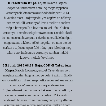
B Talentum Kupa
, Equita lovarda Sajnos
időpontváltozás miatt némileg megcsappant a
versenyzők létszáma az előzőhöz képest. A 14
hivatalos start, 1 rajtengedély vizsgázó és néhány
licensz nélküli versenyző lovas mellett azonban
mégis benépesült a lovarda, mivel Póni Klubos
versenyt is rendeztek párhuzamosan. Ez több okból
is hasznosnak bizonyult. Növelte a nézőközönséget,
megosztotta a kötelező költségeket és nem utolsó
sorban a díjlovas sport felé irányítja a jelenleg még
talán csak futószáras versenyszámban induló
kisgyermekek figyelmét.
III.ford.: 2016.08.27. Baja, CDN-B Talentum
Kupa
, Kapots Lovasegyesület Örvendetes volt
megtapasztalni, hogy a megye déli részén működő
kis lovardában milyen nagy lelkesedéssel készültek
első "igazi" versenyük megrendezésére.
Erőfeszítéseik nem is maradtak eredmény nélkül, a
verseny derekasan megállta helyét. Érkezéskor
rendezett, frissen locsolt versenynégyszög, illetve
egy melegítő és előmelegítő pálya, délben finom