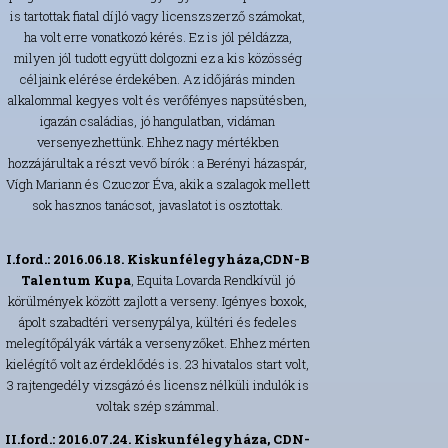
is tartottak fiatal díjló vagy licenszszerző számokat,
ha volt erre vonatkozó kérés. Ez is jól példázza,
milyen jól tudott együtt dolgozni ez a kis közösség
céljaink elérése érdekében. Az időjárás minden
alkalommal kegyes volt és verőfényes napsütésben,
igazán családias, jó hangulatban, vidáman
versenyezhettünk. Ehhez nagy mértékben
hozzájárultak a részt vevő bírók : a Berényi házaspár,
Vígh Mariann és Czuczor Éva, akik a szalagok mellett
sok hasznos tanácsot, javaslatot is osztottak.
I.ford.: 2016.06.18. Kiskunfélegyháza,CDN-B
Talentum Kupa
, Equita Lovarda Rendkívül jó
körülmények között zajlott a verseny. Igényes boxok,
ápolt szabadtéri versenypálya, kültéri és fedeles
melegítőpályák várták a versenyzőket. Ehhez mérten
kielégítő volt az érdeklődés is. 23 hivatalos start volt,
3 rajtengedély vizsgázó és licensz nélküli indulók is
voltak szép számmal.
II.ford.: 2016.07.24. Kiskunfélegyháza, CDN-