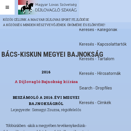
KÖZÖS CÉLUNK A MAGYAR DÍJLOVAS SPORT FEJLŐDÉSE
A KÖZÖSSÉG MINDEN RÉSZTVEVŐJÉNEK ÖRÖMÉRE ÉS ELŐNYÉRE!
Keresés - Kategóriák
Keresés - Kapcsolattartók
BÁCS-KISKUN MEGYEI BAJNOKSÁG
Keresés - Tartalom
2016
Keresés - Hírcsatornák
A Díjlovagló Bajnokság kiírása
Search - Dropfiles
BESZÁMOLÓ A 2016. ÉVI MEGYEI
Keresés - Címkék
BAJNOKSÁGRÓL
Lejegyezte: Somogyi Zsuzsa, régiófelelős
Többünkben -akik a megyében tevékenykedünk-