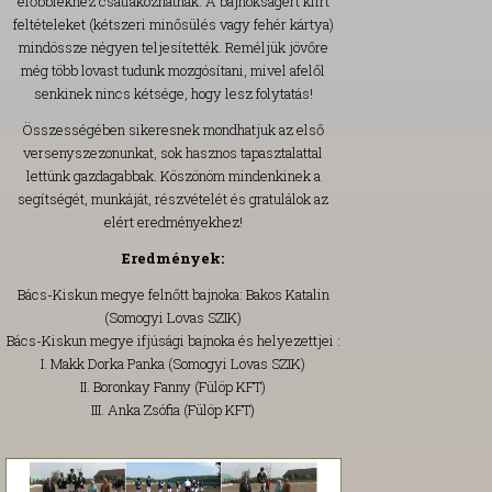
előbbiekhez csatlakozhatnak. A bajnokságért kiírt
feltételeket (kétszeri minősülés vagy fehér kártya)
mindössze négyen teljesítették. Reméljük jövőre
még több lovast tudunk mozgósítani, mivel afelől
senkinek nincs kétsége, hogy lesz folytatás!
Összességében sikeresnek mondhatjuk az első
versenyszezonunkat, sok hasznos tapasztalattal
lettünk gazdagabbak. Köszönöm mindenkinek a
segítségét, munkáját, részvételét és gratulálok az
elért eredményekhez!
Eredmények:
Bács-Kiskun megye felnőtt bajnoka: Bakos Katalin
(Somogyi Lovas SZIK)
Bács-Kiskun megye ifjúsági bajnoka és helyezettjei :
I. Makk Dorka Panka (Somogyi Lovas SZIK)
II. Boronkay Fanny (Fülöp KFT)
III. Anka Zsófia (Fülöp KFT)