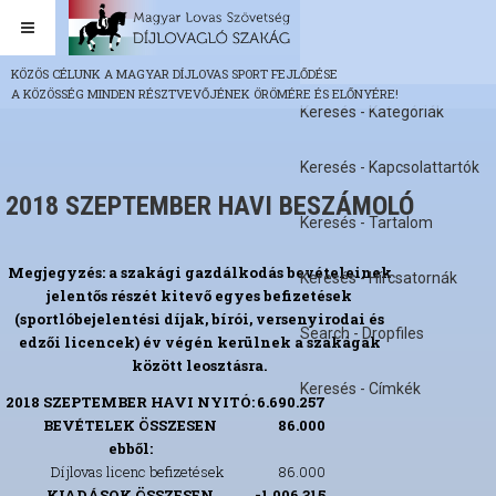
KÖZÖS CÉLUNK A MAGYAR DÍJLOVAS SPORT FEJLŐDÉSE
A KÖZÖSSÉG MINDEN RÉSZTVEVŐJÉNEK ÖRÖMÉRE ÉS ELŐNYÉRE!
Keresés - Kategóriák
Keresés - Kapcsolattartók
2018 SZEPTEMBER HAVI BESZÁMOLÓ
Keresés - Tartalom
Megjegyzés: a szakági gazdálkodás bevételeinek
Keresés - Hírcsatornák
jelentős részét kitevő egyes befizetések
(sportlóbejelentési díjak, bírói, versenyirodai és
Search - Dropfiles
edzői licencek) év végén kerülnek a szakágak
között leosztásra.
Keresés - Címkék
2018 SZEPTEMBER HAVI NYITÓ:
6.690.257
BEVÉTELEK ÖSSZESEN
86.000
ebből:
Díjlovas licenc befizetések
86.000
KIADÁSOK ÖSSZESEN
-1.006.315